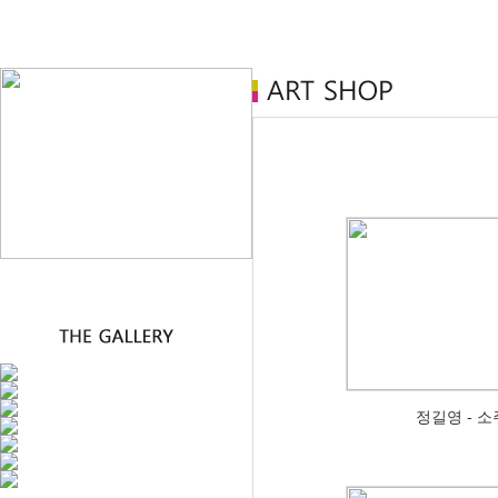
정길영 - 