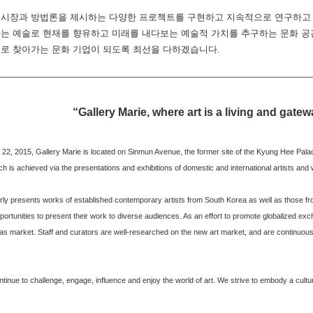
시장과 방법론을 제시하는 다양한 프로젝트를 구현하고 지속적으로 연구하고 있
는 예술로 현재를 향유하고 미래를 내다보는 예술적 가치를 추구하는 문화 공간
로 찾아가는 문화 기업이 되도록 최선을 다하겠습니다.
________________________________________________________
“Gallery Marie, where art is a living and gatew
22, 2015, Gallery Marie is located on Sinmun Avenue, the former site of the Kyung Hee Palace. 
ch is achieved via the presentations and exhibitions of domestic and international artists and
arly presents works of established contemporary artists from South Korea as well as those 
portunities to present their work to diverse audiences. As an effort to promote globalized e
eas market. Staff and curators are well-researched on the new art market, and are continuou
ntinue to challenge, engage, influence and enjoy the world of art. We strive to embody a cultur