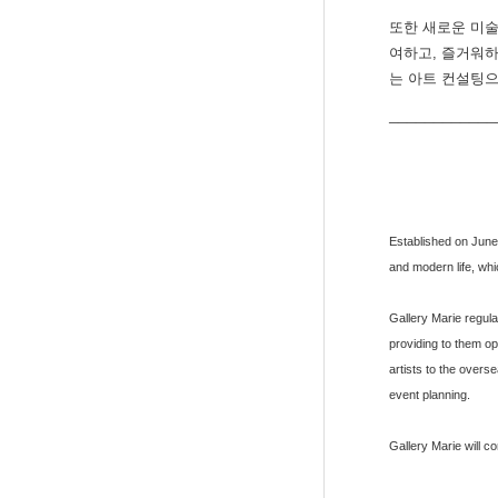
또한 새로운 미술
여하고, 즐거워하
는 아트 컨설팅으
____________
Established on June 
and modern life, whi
Gallery Marie regul
providing to them op
artists to the overs
event planning.
Gallery Marie will co