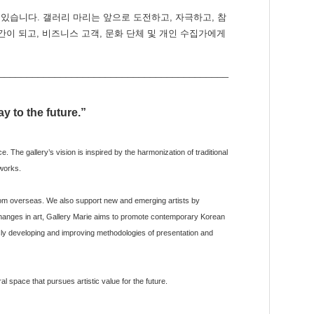
습니다. 갤러리 마리는 앞으로 도전하고, 자극하고, 참
이 되고, 비즈니스 고객, 문화 단체 및 개인 수집가에게
_________________________________________
ay to the future.”
The gallery’s vision is inspired by the harmonization of traditional
 works.
from overseas. We also support new and emerging artists by
xchanges in art, Gallery Marie aims to promote contemporary Korean
sly developing and improving methodologies of presentation and
al space that pursues artistic value for the future.