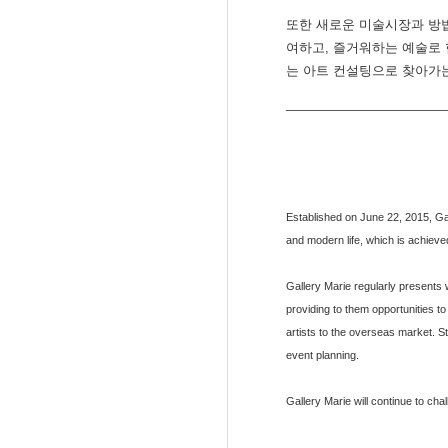
또한 새로운 미술시장과 방
여하고, 즐거워하는 예술로 
는 아트 컨설팅으로 찾아가
____________________
Established on June 22, 2015, Gal
and modern life, which is achieve
Gallery Marie regularly presents
providing to them opportunities t
artists to the overseas market. 
event planning.
Gallery Marie will continue to cha