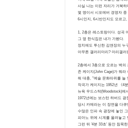
사실 나는 이런 자리가 거북하다
몇 명이서 시포에버 경영자 중 
6시인지, 6시반인지도 모르고,
1, 2층은 레스토랑이다. 성곡
그 옆 한식집은 내가 가봤다.
정치에도 투신한 김앤장의 누구와
아무튼 갤러리마리? 마리갤러
2층에서 3층으로 오르는 벽의 
존 케이지(John Cage)가 뭐
뭐 대충, "예술 문화따위를 늘
작곡가 케이지는 1952년 《4
뉴욕 우드스탁(Woodstock)에
1972년에는 보스턴 하버드 광
당시 카메라는 이 장면을 다큐
수많은 인파 속 광장에 놓인 그
피아노 위에 시계를 올려놓고 
그런 뒤 '4분 33초' 동안 침