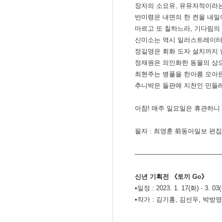
장자의 소요유, 유유자적이라는
반미령은 내면의 한 켠을 내밀
마르고 또 칠하느라, 기다림의
신미소는 역시 일러스트레이터였
정길영은 회화 도자 설치까지 넘
정재원은 의인화한 동물의 상으
최현주는 병풀을 한아름 모아든
추니박은 들판에 지천인 민들레
아참! 매주 일요일은 휴관하니 
필자 : 최영훈 前동아일보 편
―――――――――――――
신년 기획전 《토끼 Go》
•일정 : 2023. 1. 17(화) - 3. 03
•작가 : 김기홍, 김선두, 박방