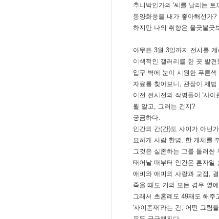
추니박인가의 '씨를 날리는 토끼
동양화풍을 내가 좋아해선가? 
하지만 나의 취향은 울긋불긋보
아무튼 3월 3일까지 전시를 계
이색적인 갤러리를 한 곳 발견
입구 벽에 눈이 시원한 푸른색 
자료를 찾아보니, 관장이 제법
이전 전시전의 작명들이 '사이존재
뭘 알고, 그러는 건지?
궁금하다.
인간의 간(간)도 사이가 아닌가
묘하게 사람 한명, 한 개체를 
그것은 실존하는 그를 둘러싼
태어날 때부터 인간은 혼자일 
애비와 애미의 사랑과 교접, 
죽을 때도 거의 모든 경우 옆에
그래서 초혼례도 49재도 해주
'사이존재'라는 건, 어떤 그림
문득 궁금해진다.