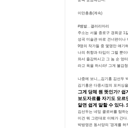
이만총총(계속)
#뱀발...갤러리마리
주소는 서울 종로구 경희궁 1길
성곡 미술관 바로 건너편이나 
9명의 작가들 중 몇명만 얘기
나의 취향과 타입이 그럴 뿐이
와서 즐감하시고 그 놈 순 엉터리
라고 욕을 하시라! 그게 불감청
나중에 보니,,,김기홍 김선두
김기홍은 다중시점의 포커싱을 
그게 당체 뭔 뜻인가? 쉽
보도자료를 자기도 모르면
알면 쉽게 말할 수 있다.
김선두는 네잎 클로버를 탐하는
이건 뭐 그런대로 이해가 간다.
박방영은 동서양의 '경계를 허