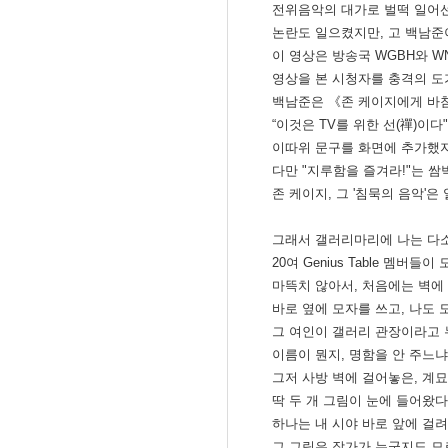
전위음악의 대가로 벌떡 일어선
논란도 일으켰지만, 고 백남준
이 영상은 방송국 WGBH와 W
영상을 본 시청자를 충격의 도
백남준은 《존 케이지에게 바침(A T
“이것은 TV를 위한 선(禪)이다
이따위 문구를 화면에 추가했지
다만 "지루함을 즐겨라!"는 
존 케이지, 그 '침묵의 음악'
그래서 갤러리마리에 나는 다소
20여 Genius Table 멤버
마뜩치 않아서, 처음에는 벽에
바로 옆에 모자를 쓰고, 나도 
그 여인이 갤러리 관장이라고 
이름이 뭔지, 명함을 안 주느
그저 사방 벽에 걸어놓은, 계
딱 두 개 그림이 눈에 들어왔다
하나는 내 시야 바로 앞에 걸
그 그림은 작가가 누군지도 모