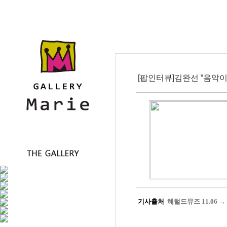
[팝인터뷰]김완선 “음악이
기사출처
해럴드뮤즈 11.06 →